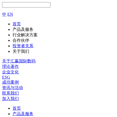
中
EN
首页
产品及服务
行业解决方案
合作伙伴
投资者关系
关于我们
关于汇赢国际数码
理论著作
企业文化
ESG
成功案例
资讯与活动
联系我们
加入我们
首页
产品及服务