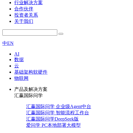
行业解决方案
合作伙伴
投资者关系
关于我们
中
EN
AI
数据
云
基础架构软硬件
物联网
产品及解决方案
汇赢国际问学
汇赢国际问学 企业级Agent中台
汇赢国际问学 智能流程工作台
汇赢国际问学DeepSeek版
爱问学 PC本地部署大模型