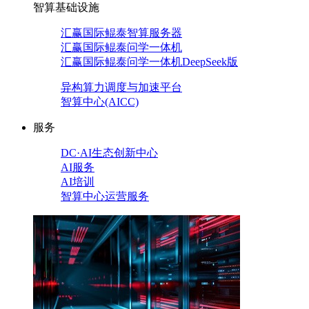
智算基础设施
汇赢国际鲲泰智算服务器
汇赢国际鲲泰问学一体机
汇赢国际鲲泰问学一体机DeepSeek版
异构算力调度与加速平台
智算中心(AICC)
服务
DC·AI生态创新中心
AI服务
AI培训
智算中心运营服务