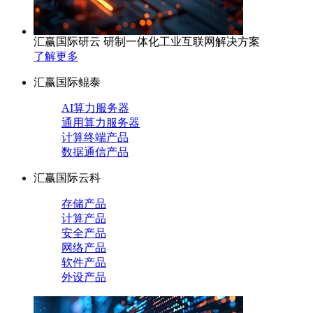
汇赢国际研云 研制一体化工业互联网解决方案
了解更多
汇赢国际鲲泰
AI算力服务器
通用算力服务器
计算终端产品
数据通信产品
汇赢国际云科
存储产品
计算产品
安全产品
网络产品
软件产品
外设产品