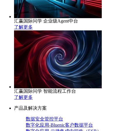
汇赢国际问学 企业级Agent中台
了解更多
汇赢国际问学 智能流程工作台
了解更多
产品及解决方案
数据安全管控平台
数字化应用-Bluenic客户数据平台